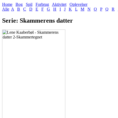
Home
Bog
Spil
Forbrug
Aktivitet
Oplevelser
Alle
A
B
C
D
E
F
G
H
I
J
K
L
M
N
O
P
Q
R
Serie: Skammerens datter