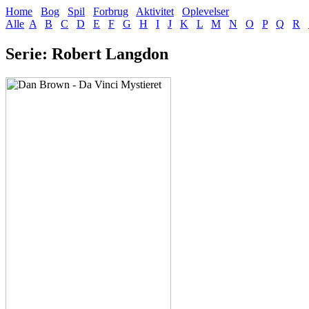
Home
Bog
Spil
Forbrug
Aktivitet
Oplevelser
Alle
A
B
C
D
E
F
G
H
I
J
K
L
M
N
O
P
Q
R
Serie: Robert Langdon