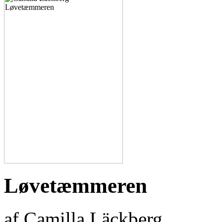
Løvetæmmeren
af Camilla Läckberg