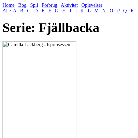
Home
Bog
Spil
Forbrug
Aktivitet
Oplevelser
Alle
A
B
C
D
E
F
G
H
I
J
K
L
M
N
O
P
Q
R
Serie: Fjällbacka