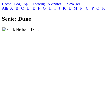
Home
Bog
Spil
Forbrug
Aktivitet
Oplevelser
Alle
A
B
C
D
E
F
G
H
I
J
K
L
M
N
O
P
Q
R
Serie: Dune