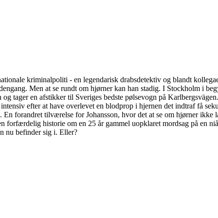
nationale kriminalpoliti - en legendarisk drabsdetektiv og blandt kolle
 dengang. Men at se rundt om hjørner kan han stadig. I Stockholm i begy
lsen og tager en afstikker til Sveriges bedste pølsevogn på Karlbergsvä
 intensiv efter at have overlevet en blodprop i hjernen det indtraf få sekun
n forandret tilværelse for Johansson, hvor det at se om hjørner ikke læ
en forfærdelig historie om en 25 år gammel uopklaret mordsag på en niå
n nu befinder sig i. Eller?