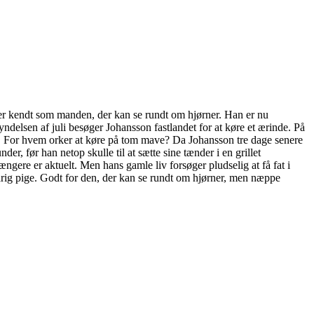
gaer kendt som manden, der kan se rundt om hjørner. Han er nu
ndelsen af juli besøger Johansson fastlandet for at køre et ærinde. På
gen. For hvem orker at køre på tom mave? Da Johansson tre dage senere
der, før han netop skulle til at sætte sine tænder i en grillet
ngere er aktuelt. Men hans gamle liv forsøger pludselig at få fat i
rig pige. Godt for den, der kan se rundt om hjørner, men næppe