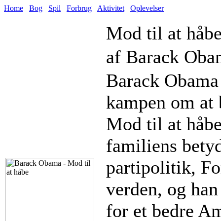
Home
Bog
Spil
Forbrug
Aktivitet
Oplevelser
Mod til at håb
af Barack Oba
Barack Obama e
kampen om at b
Mod til at håb
familiens betyd
partipolitik, F
verden, og han 
for et bedre Am