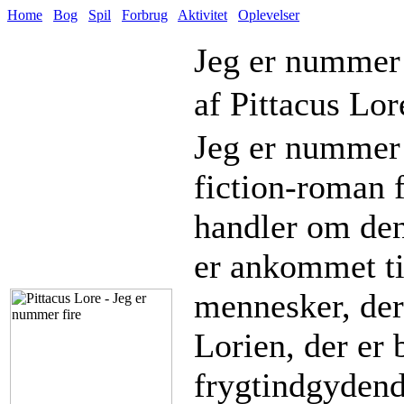
Home
Bog
Spil
Forbrug
Aktivitet
Oplevelser
Jeg er nummer 
af Pittacus Lor
Jeg er nummer 
fiction-roman 
handler om den
er ankommet t
mennesker, der 
Lorien, der er 
frygtindgyden