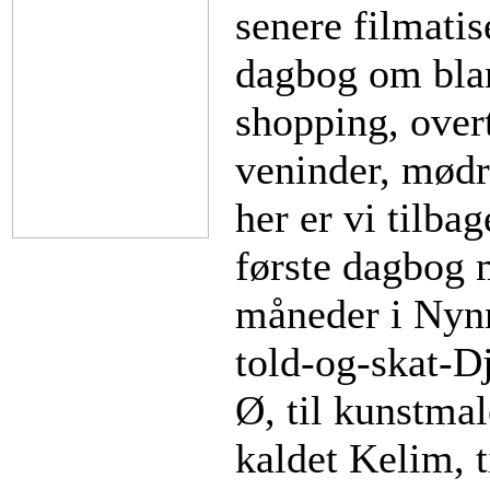
senere filmatis
dagbog om bla
shopping, ove
veninder, mødr
her er vi tilb
første dagbog m
måneder i Nynn
told-og-skat-
Ø, til kunstma
kaldet Kelim, t