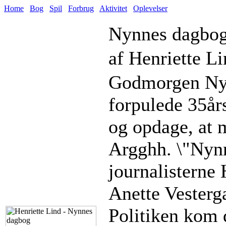
Home
Bog
Spil
Forbrug
Aktivitet
Oplevelser
Nynnes dagbo
af Henriette L
Godmorgen Nynn
forpulede 35år
og opdage, at 
Argghh. \"Nynn
journalisterne 
Anette Vesterga
Politiken kom 