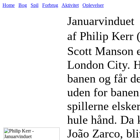
Home
Bog
Spil
Forbrug
Aktivitet
Oplevelser
Januarvinduet
af Philip Kerr 
Scott Manson e
London City. Ha
banen og får de
uden for banen.
spillerne elske
hule hånd. Da 
João Zarco, bl