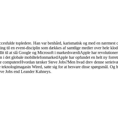
ccesfulde topledere. Han var benhård, karismatisk og med en nærmest ove
ting til en event-disciplin som dækkes af samtlige medier over hele klo
fallit til at slå Google og Microsoft i markedsværdiApple har revolutio
en i det globale mobiltelefonmarkedApple har opfundet en helt ny forr
nlige computereHvordan tænker Steve Jobs?Men hvad drev denne seriei
ke teknologimagasin Wired, satte sig for at besvare disse spørgsmål. Og
teve Jobs end Leander Kahneys.