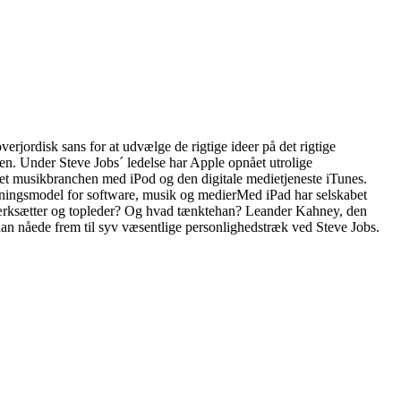
rjordisk sans for at udvælge de rigtige ideer på det rigtige
den. Under Steve Jobs´ ledelse har Apple opnået utrolige
neret musikbranchen med iPod og den digitale medietjeneste iTunes.
etningsmodel for software, musik og medierMed iPad har selskabet
værksætter og topleder? Og hvad tænktehan? Leander Kahney, den
 han nåede frem til syv væsentlige personlighedstræk ved Steve Jobs.