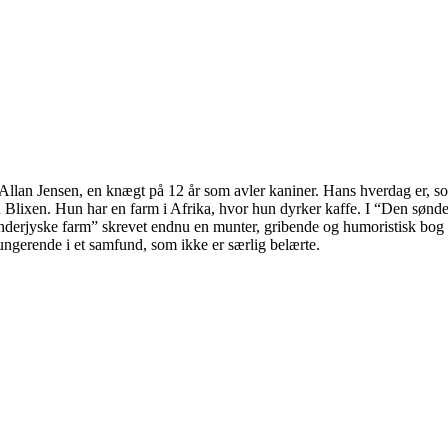
Allan Jensen, en knægt på 12 år som avler kaniner. Hans hverdag er, som
n Blixen. Hun har en farm i Afrika, hvor hun dyrker kaffe. I “Den søn
nderjyske farm” skrevet endnu en munter, gribende og humoristisk bog 
fungerende i et samfund, som ikke er særlig belærte.