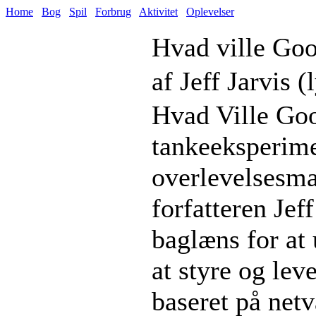
Home
Bog
Spil
Forbrug
Aktivitet
Oplevelser
Hvad ville Goo
af Jeff Jarvis 
Hvad Ville Goog
tankeeksperime
overlevelsesma
forfatteren Jef
baglæns for at 
at styre og lev
baseret på net