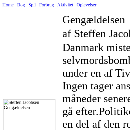
Home
Bog
Spil
Forbrug
Aktivitet
Oplevelser
Gengældelsen
af Steffen Jac
Danmark mister
selvmordsbomb
under en af Tiv
Ingen tager an
måneder senere 
gå efter.Polit
en del af den r