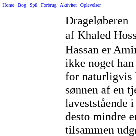
Home
Bog
Spil
Forbrug
Aktivitet
Oplevelser
Drageløberen
af Khaled Hoss
Hassan er Amir
ikke noget han 
for naturligvi
sønnen af en tj
laveststående 
desto mindre e
tilsammen udgø