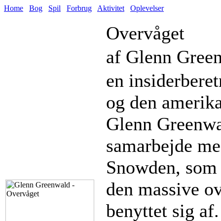
Home
Bog
Spil
Forbrug
Aktivitet
Oplevelser
Overvåget
af Glenn Gree
en insiderber
og den amerika
Glenn Greenwal
samarbejde me
Snowden, som ha
den massive ov
benyttet sig a