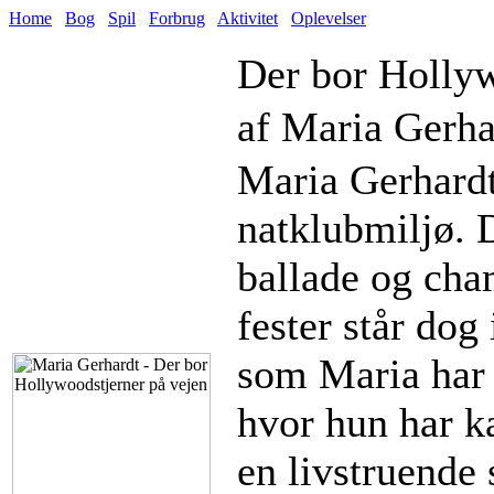
Home
Bog
Spil
Forbrug
Aktivitet
Oplevelser
Der bor Hollyw
af Maria Gerha
Maria Gerhardt 
natklubmiljø. D
ballade og cha
fester står dog
som Maria har h
hvor hun har k
en livstruende