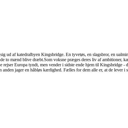
n sig ud af katedralbyen Kingsbridge. En tyvetøs, en slagsbror, en ualmin
de to mænd blive dræbt.Som voksne præges deres liv af ambitioner, 
ene rejser Europa tyndt, men vender i sidste ende hjem til Kingsbridge 
n anden jager en håbløs kærlighed. Fælles for dem alle er, at de lever i 