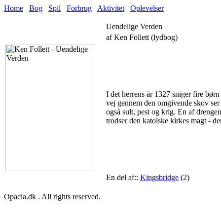
Home
Bog
Spil
Forbrug
Aktivitet
Oplevelser
Uendelige Verden
af Ken Follett (lydbog)
I det herrens år 1327 sniger fire bør
vej gennem den omgivende skov ser 
også sult, pest og krig. En af dreng
trodser den katolske kirkes magt - de
En del af::
Kingsbridge
(2)
Opacia.dk . All rights reserved.