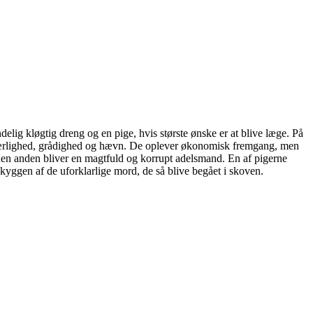
delig kløgtig dreng og en pige, hvis største ønske er at blive læge. På
kærlighed, grådighed og hævn. De oplever økonomisk fremgang, men
- den anden bliver en magtfuld og korrupt adelsmand. En af pigerne
skyggen af de uforklarlige mord, de så blive begået i skoven.