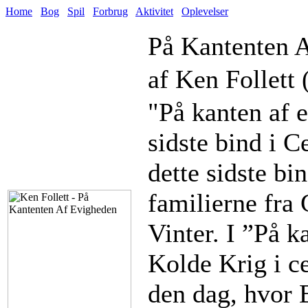
Home
Bog
Spil
Forbrug
Aktivitet
Oplevelser
På Kantenten 
af Ken Follett 
"På kanten af e
sidste bind i C
dette sidste bi
familierne fra
Vinter. I ”På 
Kolde Krig i ce
den dag, hvor B