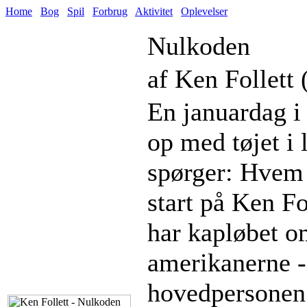
Home
Bog
Spil
Forbrug
Aktivitet
Oplevelser
Nulkoden
af Ken Follett 
En januardag 
op med tøjet i l
spørger: Hvem 
start på Ken F
har kapløbet o
amerikanerne -
hovedpersonen 