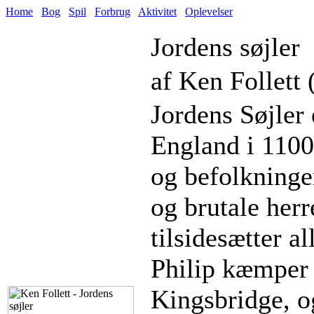
Home
Bog
Spil
Forbrug
Aktivitet
Oplevelser
Jordens søjler
af Ken Follett 
Jordens Søjler
England i 1100-
og befolkninge
og brutale herr
tilsidesætter a
Philip kæmper 
Kingsbridge, o