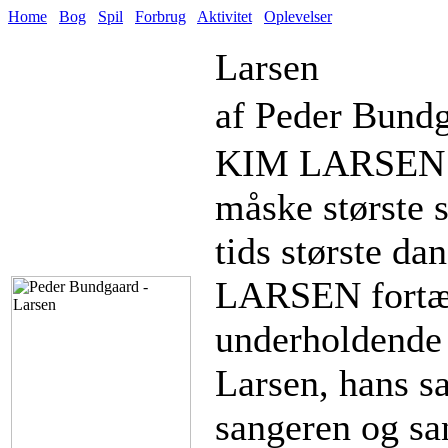
Home
Bog
Spil
Forbrug
Aktivitet
Oplevelser
Larsen
af Peder Bundg
KIM LARSEN er
måske største 
tids største da
LARSEN fortæl
underholdende 
Larsen, hans sa
sangeren og sa