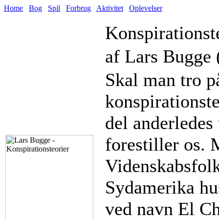
Home
Bog
Spil
Forbrug
Aktivitet
Oplevelser
Konspirationst
af Lars Bugge 
Skal man tro på 
konspirationste
del anderledes 
forestiller os.
Videnskabsfolk
Sydamerika hus
ved navn El C