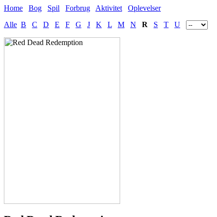
Home
Bog
Spil
Forbrug
Aktivitet
Oplevelser
Alle
B
C
D
E
F
G
J
K
L
M
N
R
S
T
U