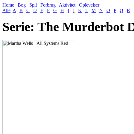
Home
Bog
Spil
Forbrug
Aktivitet
Oplevelser
Alle
A
B
C
D
E
F
G
H
I
J
K
L
M
N
O
P
Q
R
Serie: The Murderbot D