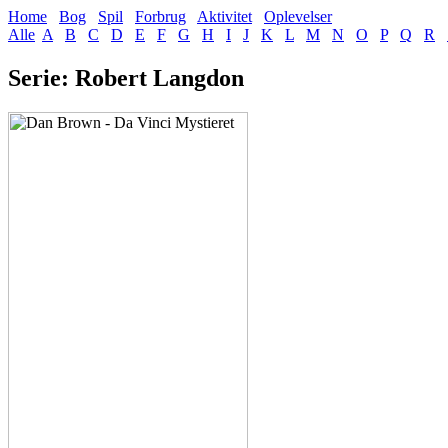
Home
Bog
Spil
Forbrug
Aktivitet
Oplevelser
Alle
A
B
C
D
E
F
G
H
I
J
K
L
M
N
O
P
Q
R
Serie: Robert Langdon