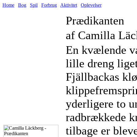
Home
Bog
Spil
Forbrug
Aktivitet
Oplevelser
Prædikanten
af Camilla Läc
En kvælende v
lille dreng lig
Fjällbackas klø
klippefremsprin
yderligere to u
radbrækkede kno
tilbage er blev