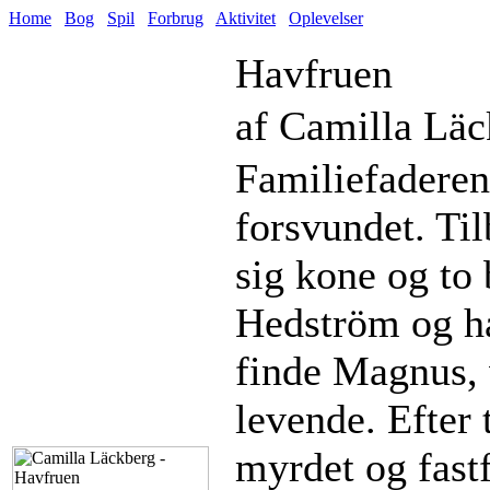
Home
Bog
Spil
Forbrug
Aktivitet
Oplevelser
Havfruen
af Camilla Läc
Familiefaderen
forsvundet. Til
sig kone og to 
Hedström og han
finde Magnus, 
levende. Efter
myrdet og fast