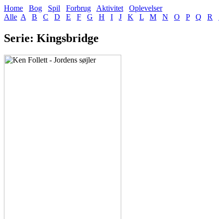
Home
Bog
Spil
Forbrug
Aktivitet
Oplevelser
Alle
A
B
C
D
E
F
G
H
I
J
K
L
M
N
O
P
Q
R
Serie: Kingsbridge