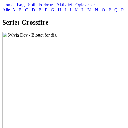
Home
Bog
Spil
Forbrug
Aktivitet
Oplevelser
Alle
A
B
C
D
E
F
G
H
I
J
K
L
M
N
O
P
Q
R
Serie: Crossfire