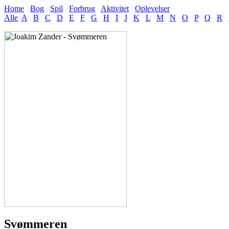
Home
Bog
Spil
Forbrug
Aktivitet
Oplevelser
Alle
A
B
C
D
E
F
G
H
I
J
K
L
M
N
O
P
Q
R
Svømmeren