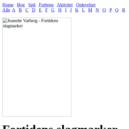
Home
Bog
Spil
Forbrug
Aktivitet
Oplevelser
Alle
A
B
C
D
E
F
G
H
I
J
K
L
M
N
O
P
Q
R