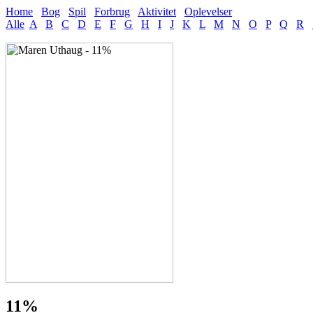
Home
Bog
Spil
Forbrug
Aktivitet
Oplevelser
Alle
A
B
C
D
E
F
G
H
I
J
K
L
M
N
O
P
Q
R
11%