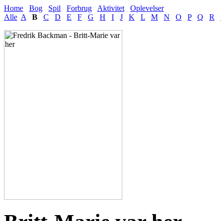
Home
Bog
Spil
Forbrug
Aktivitet
Oplevelser
Alle
A
B
C
D
E
F
G
H
I
J
K
L
M
N
O
P
Q
R