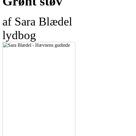
Grønt støv
af Sara Blædel
lydbog