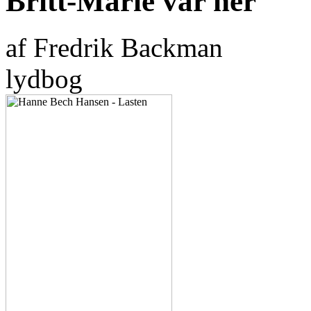
Britt-Marie var her
af Fredrik Backman
lydbog