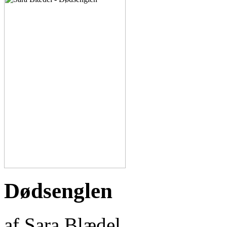
Dødsenglen
af Sara Blædel