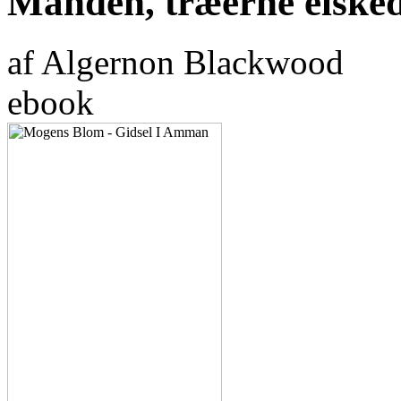
Manden, træerne elske
af Algernon Blackwood
ebook