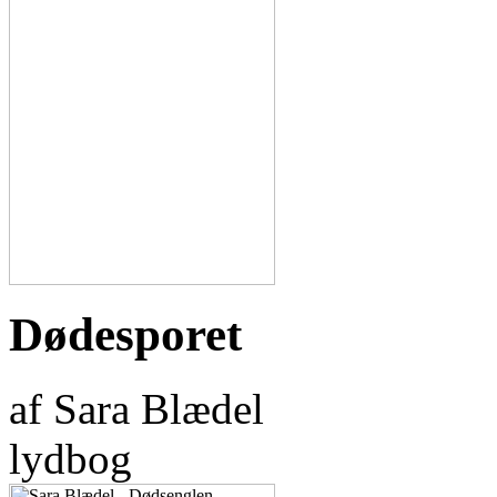
Dødesporet
af Sara Blædel
lydbog