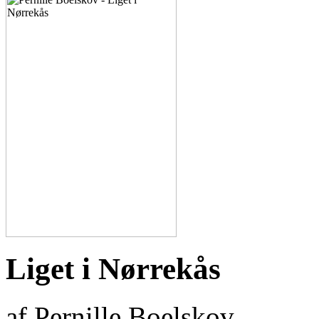
Liget i Nørrekås
af Pernille Boelskov